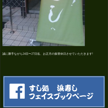
誠に勝手ながら24日〜27日迄、お正月の振替休日させていただきます!